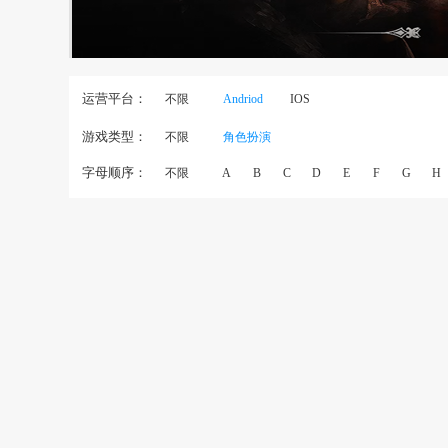
运营平台：
不限
Andriod
IOS
游戏类型：
不限
角色扮演
字母顺序：
不限
A
B
C
D
E
F
G
H