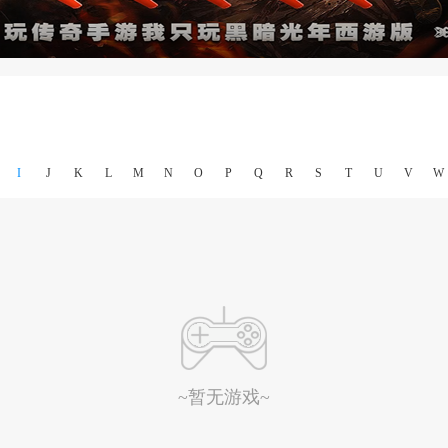
I
J
K
L
M
N
O
P
Q
R
S
T
U
V
W
~暂无游戏~