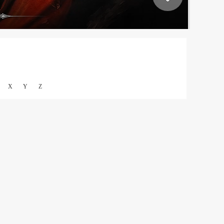
X
Y
Z