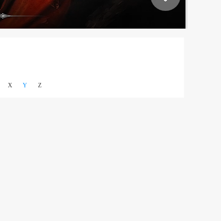
X
Y
Z