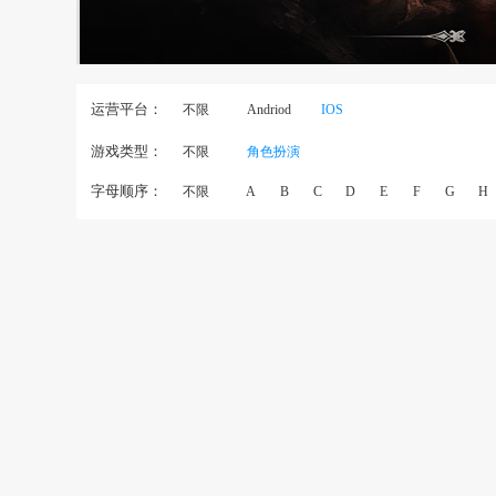
运营平台：
不限
Andriod
IOS
游戏类型：
不限
角色扮演
字母顺序：
不限
A
B
C
D
E
F
G
H