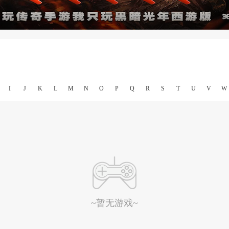
I
J
K
L
M
N
O
P
Q
R
S
T
U
V
W
~暂无游戏~