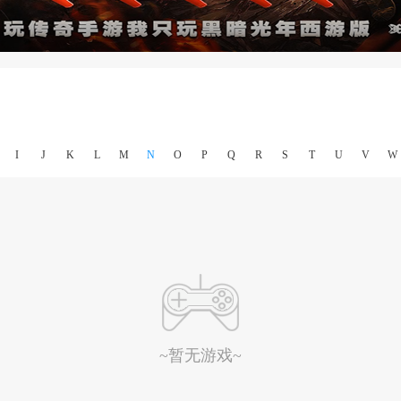
I
J
K
L
M
N
O
P
Q
R
S
T
U
V
W
~暂无游戏~