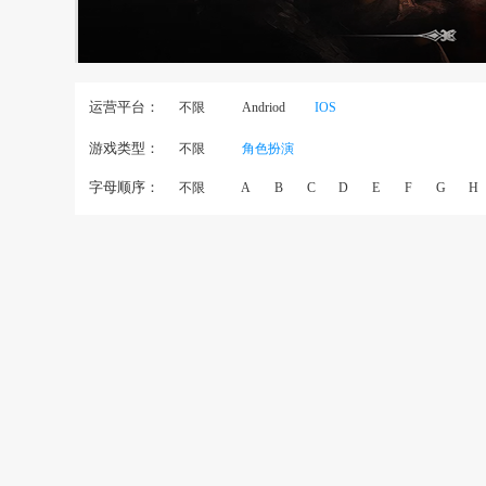
运营平台：
不限
Andriod
IOS
游戏类型：
不限
角色扮演
字母顺序：
不限
A
B
C
D
E
F
G
H