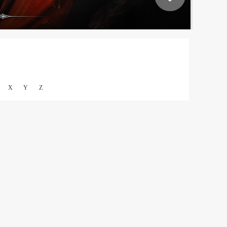
X
Y
Z